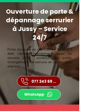
Ouverture de porte &
dépannage serrurier
à Jussy – Service
24/7
Porte bloquée ou clé cassée à Jussy ?
AMS répond rapidement avec un
service 24/7 : ouverture de porte,
changement de serrure et dépannage
express.
077 243 69 43
WhatsApp