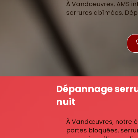
À Vandoeuvres, AMS int
serrures abîmées. Dép
Dépannage serrur
nuit
À Vandœuvres, notre é
portes bloquées, serru