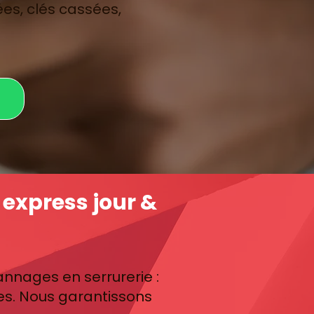
es, clés cassées,
express jour &
nages en serrurerie :
ues. Nous garantissons