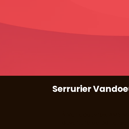
Serrurier Vandoeu
À Vandoeuvres, AMS Mul
ouverture de porte, ser