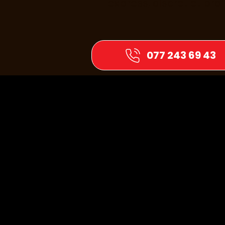
express, discret et pro
077 243 69 43