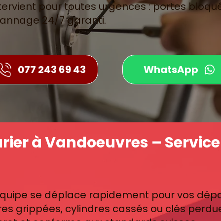
ervient pour toutes urgences : portes bloqué
annage 24/7 garanti.
077 243 69 43
WhatsApp
ier à Vandoeuvres – Service 
quipe se déplace rapidement pour vos dépan
res grippées, cylindres cassés ou clés perd