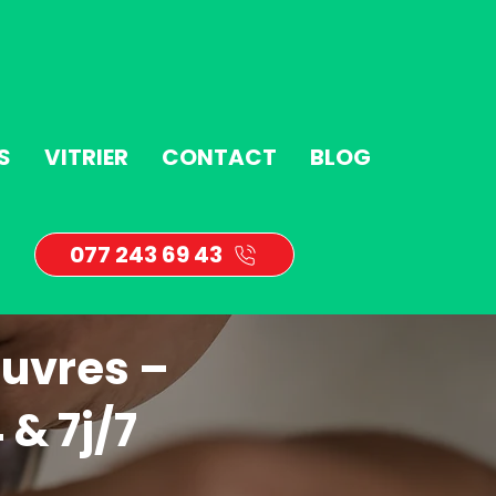
S
VITRIER
CONTACT
BLOG
077 243 69 43
euvres –
 & 7j/7