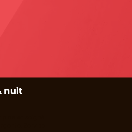
 nuit
pide et soigné :
urgente. Service