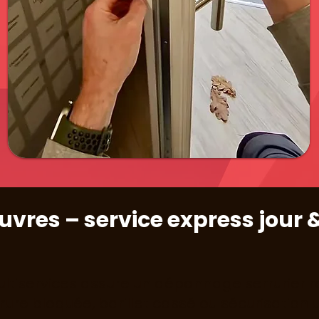
vres – service express jour &
tiservices assure un dépannage serrurier ra
rure bloquée, barillet cassé ou sécurisation 