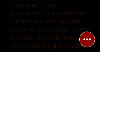
Bougeries, nous
intervenons aussi dans les
communes voisines afin
d’assurer un service rapide
et fiable. Nos serruriers se
déplacent régulièrement à
Chêne-Bourg, Cologny,
Collonge-Bellerive et
Vandoeuvres. Chaque
secteur bénéficie d’une
disponibilité 24h/24 et 7j/7,
avec un service
professionnel garanti.
Chêne-Bourg :
https://www.sosserrurierge
neve247.ch/serrurier/chen