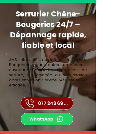
Serrurier Chêne-
Bougeries 24/7 –
Dépannage rapide,
fiable et local
AMS intervient rapidement à Chêne-
Bougeries pour toutes urgences :
ouverture de porte, réparation de
serrure, clé coincée ou sécurisation
après effraction. Service 24/7, sérieux et
efficace.
077 243 69 43
WhatsApp